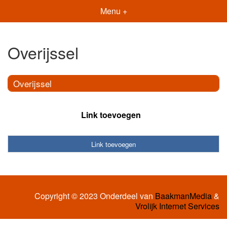
Menu +
Overijssel
Overijssel
Link toevoegen
Link toevoegen
Copyright © 2023 Onderdeel van
BaakmanMedia
&
Vrolijk Internet Services