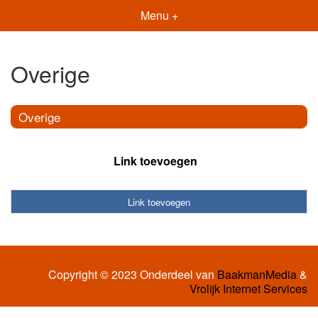
Menu +
Overige
Overige
Link toevoegen
Link toevoegen
Copyright © 2023 Onderdeel van
BaakmanMedia
&
Vrolijk Internet Services