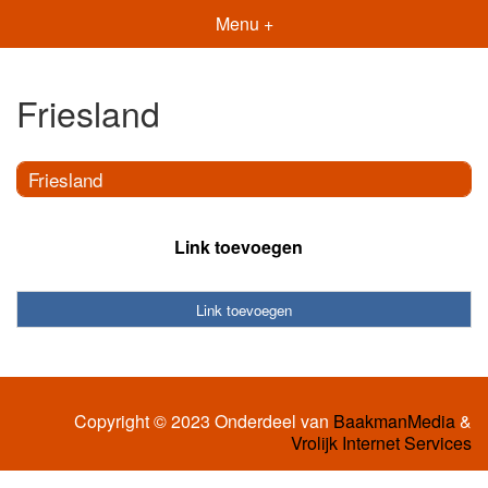
Menu +
Friesland
Friesland
Link toevoegen
Link toevoegen
Copyright © 2023 Onderdeel van
BaakmanMedia
&
Vrolijk Internet Services